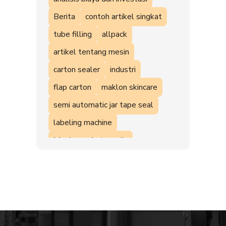
Berita
contoh artikel singkat
tube filling
allpack
artikel tentang mesin
carton sealer
industri
flap carton
maklon skincare
semi automatic jar tape seal
labeling machine
Mesin semi otomatis
News & Events
L seal
mesin UMKM
Filling Machine
Shrink
unscrambler table
Vacuum Machine