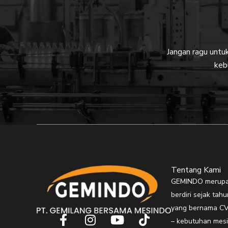
Jangan ragu unt
keb
Tentang Kami
GEMINDO merupak
berdiri sejak ta
yang bernama CV
F
I
Y
T
– kebutuhan mesi