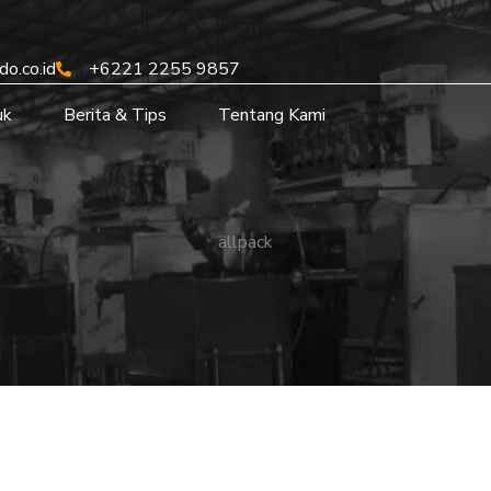
o.co.id
+6221 2255 9857
uk
Berita & Tips
Tentang Kami
allpack