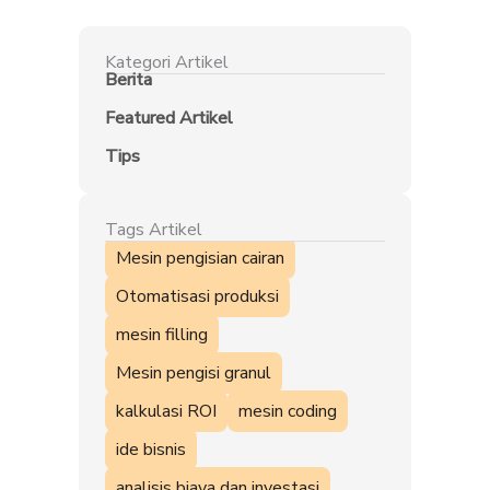
Kategori Artikel
Berita
Featured Artikel
Tips
Tags Artikel
Mesin pengisian cairan
Otomatisasi produksi
mesin filling
Mesin pengisi granul
kalkulasi ROI
mesin coding
ide bisnis
analisis biaya dan investasi