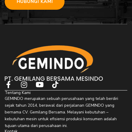
HUBUNGI KAMI
F
I
Y
T
a
n
o
i
Tentang Kami
c
s
u
k
GEMINDO merupakan sebuah perusahaan yang telah berdiri
e
t
t
t
sejak tahun 2014, berawal dari perjalanan GEMINDO yang
b
a
u
o
bernama CV. Gemilang Bersama. Melayani kebutuhan –
o
g
b
k
kebutuhan mesin untuk efisiensi produksi konsumen adalah
o
r
e
tujuan utama dari perusahaan ini.
Kontak