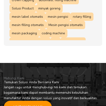
crown capping
automatic filling machine
Solusi Product
minyak goreng
mesin label otomatis
mesin pengisi
rotary filling
mesin filling otomatis
Mesin pengisi otomatis
mesin packaging
coding machine
Filling machine otomatis
ROI
blow molding
Mesin pengisian cairan
Otomatisasi produksi
mesin filling
Mesin pengisi granul
kalkulasi ROI
mesin coding
Hubungi Kami
Temukan Solusi Anda Bersama Kami
Jangan ragu untuk menghubungi tim kami dan temukan
bagaimana kami dapat membantu memenuhi kebutuhan
manufaktur Anda dengan solusi yang inovatif dan berkualitas.