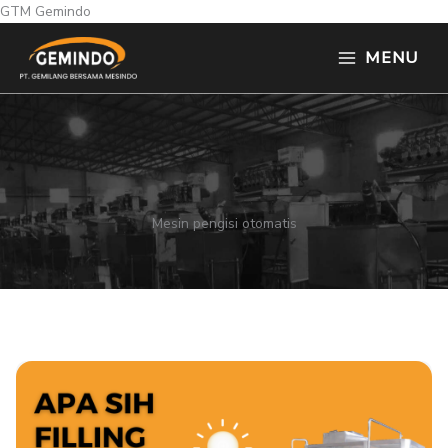
Skip
GTM Gemindo
to
MENU
content
Mesin pengisi otomatis