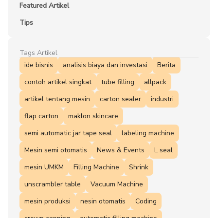
Featured Artikel
Tips
Tags Artikel
ide bisnis
analisis biaya dan investasi
Berita
contoh artikel singkat
tube filling
allpack
artikel tentang mesin
carton sealer
industri
flap carton
maklon skincare
semi automatic jar tape seal
labeling machine
Mesin semi otomatis
News & Events
L seal
mesin UMKM
Filling Machine
Shrink
unscrambler table
Vacuum Machine
mesin produksi
nesin otomatis
Coding