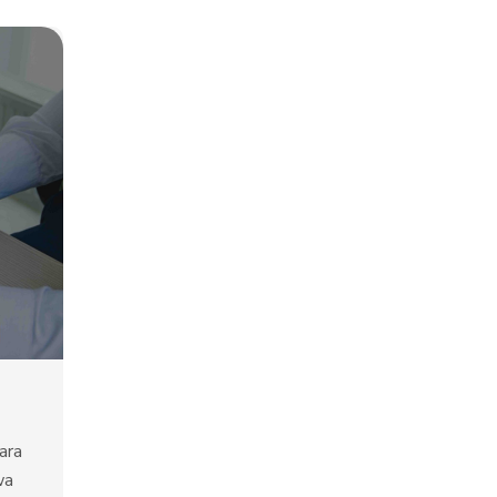
ara
wa