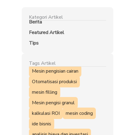
Kategori Artikel
Berita
Featured Artikel
Tips
Tags Artikel
Mesin pengisian cairan
Otomatisasi produksi
mesin filling
Mesin pengisi granul
kalkulasi ROI
mesin coding
ide bisnis
analisis biaya dan investasi