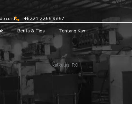
o.co.id
+6221 2255 9857
uk
Berita & Tips
Tentang Kami
kalkulasi ROI