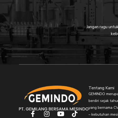
Jangan ragu unt
keb
Tentang Kami
GEMINDO merupak
berdiri sejak ta
yang bernama CV
F
I
Y
T
– kebutuhan mesi