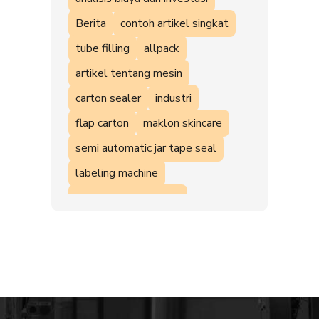
Berita
contoh artikel singkat
tube filling
allpack
artikel tentang mesin
carton sealer
industri
flap carton
maklon skincare
semi automatic jar tape seal
labeling machine
Mesin semi otomatis
News & Events
L seal
mesin UMKM
Filling Machine
Shrink
unscrambler table
Vacuum Machine