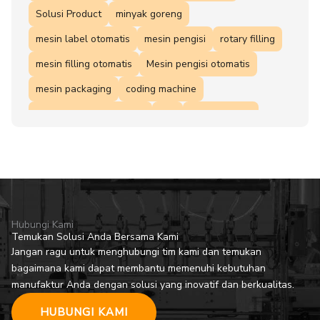
Solusi Product
minyak goreng
mesin label otomatis
mesin pengisi
rotary filling
mesin filling otomatis
Mesin pengisi otomatis
mesin packaging
coding machine
Filling machine otomatis
ROI
blow molding
Mesin pengisian cairan
Otomatisasi produksi
mesin filling
Mesin pengisi granul
kalkulasi ROI
mesin coding
Hubungi Kami
Temukan Solusi Anda Bersama Kami
Jangan ragu untuk menghubungi tim kami dan temukan
bagaimana kami dapat membantu memenuhi kebutuhan
manufaktur Anda dengan solusi yang inovatif dan berkualitas.
HUBUNGI KAMI