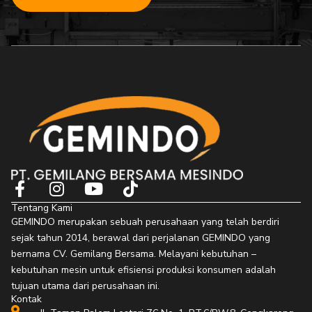
F
I
Y
T
a
n
o
i
Tentang Kami
c
s
u
k
GEMINDO merupakan sebuah perusahaan yang telah berdiri
e
t
t
t
sejak tahun 2014, berawal dari perjalanan GEMINDO yang
b
a
u
o
bernama CV. Gemilang Bersama. Melayani kebutuhan –
o
g
b
k
kebutuhan mesin untuk efisiensi produksi konsumen adalah
o
r
e
tujuan utama dari perusahaan ini.
Kontak
k
a