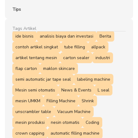
Tips
Tags Artikel
ide bisnis
analisis biaya dan investasi
Berita
contoh artikel singkat
tube filling
allpack
artikel tentang mesin
carton sealer
industri
flap carton
maklon skincare
semi automatic jar tape seal
labeling machine
Mesin semi otomatis
News & Events
L seal
mesin UMKM
Filling Machine
Shrink
unscrambler table
Vacuum Machine
mesin produksi
nesin otomatis
Coding
crown capping
automatic filling machine