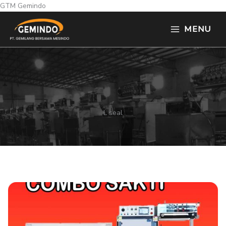
Skip
GTM Gemindo
to
MENU
content
L seal