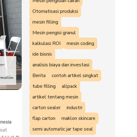
Mesin pengisian cairan
Otomatisasi produksi
mesin filling
Mesin pengisi granul
kalkulasi ROI
mesin coding
ide bisnis
analisis biaya dan investasi
Berita
contoh artikel singkat
tube filling
allpack
artikel tentang mesin
carton sealer
industri
flap carton
maklon skincare
nesia
semi automatic jar tape seal
usat