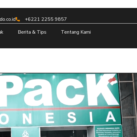
o.co.id
+6221 2255 9857
uk
Berita & Tips
Tentang Kami