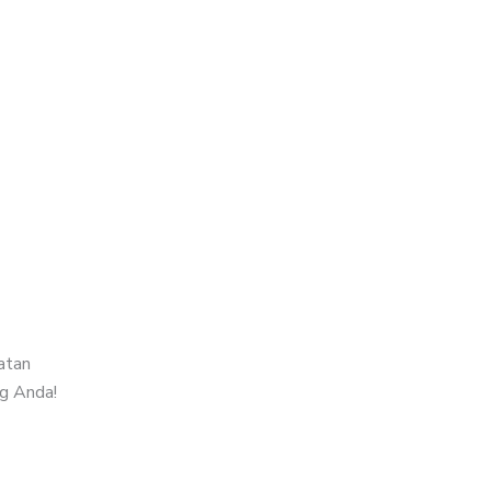
atan
ng Anda!