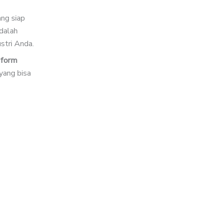
Mesin pengisi otomatis
ng siap
mesin packaging
dalah
coding machine
ustri Anda.
Filling machine otomatis
ROI
i
form
 yang bisa
blow molding