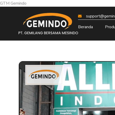
Skip
GTM Gemindo
to
support@gemind
content
Beranda
Prod