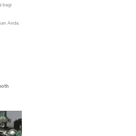
i bagi
san Anda,
ooth