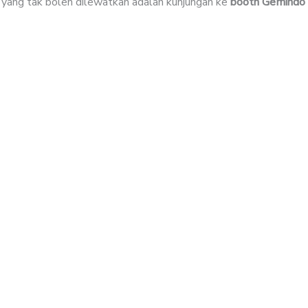
tu yang tak boleh dilewatkan adalah kunjungan ke
booth Gemindo 