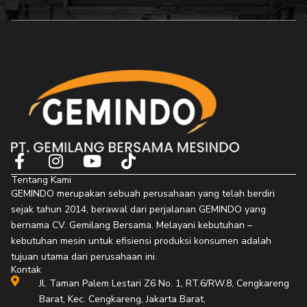
F
I
Y
T
a
n
o
i
Tentang Kami
c
s
u
k
GEMINDO merupakan sebuah perusahaan yang telah berdiri
e
t
t
t
sejak tahun 2014, berawal dari perjalanan GEMINDO yang
b
a
u
o
bernama CV. Gemilang Bersama. Melayani kebutuhan –
o
g
b
k
kebutuhan mesin untuk efisiensi produksi konsumen adalah
o
r
e
tujuan utama dari perusahaan ini.
Kontak
k
a
Jl. Taman Palem Lestari Z6 No. 1, RT.6/RW.8, Cengkareng
-
m
Barat, Kec. Cengkareng, Jakarta Barat,