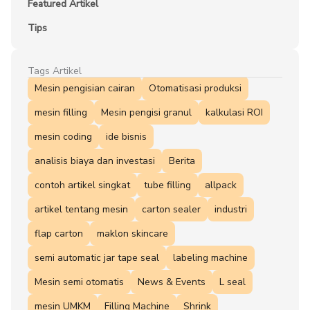
Featured Artikel
Tips
Tags Artikel
Mesin pengisian cairan
Otomatisasi produksi
mesin filling
Mesin pengisi granul
kalkulasi ROI
mesin coding
ide bisnis
analisis biaya dan investasi
Berita
contoh artikel singkat
tube filling
allpack
artikel tentang mesin
carton sealer
industri
flap carton
maklon skincare
semi automatic jar tape seal
labeling machine
Mesin semi otomatis
News & Events
L seal
mesin UMKM
Filling Machine
Shrink