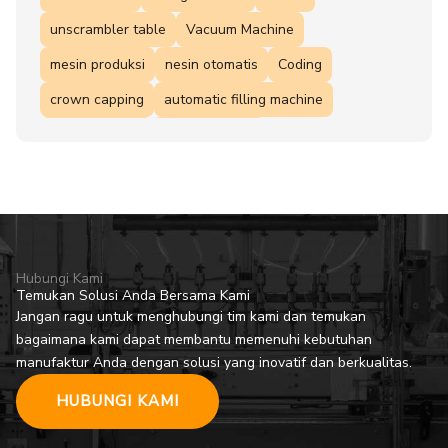
unscrambler table
Vacuum Machine
mesin produksi
nesin otomatis
Coding
crown capping
automatic filling machine
Solusi Product
minyak goreng
mesin label otomatis
mesin pengisi
rotary filling
mesin filling otomatis
Mesin pengisi otomatis
mesin packaging
coding machine
Filling machine otomatis
ROI
blow molding
Hubungi Kami
Temukan Solusi Anda Bersama Kami
Jangan ragu untuk menghubungi tim kami dan temukan
bagaimana kami dapat membantu memenuhi kebutuhan
manufaktur Anda dengan solusi yang inovatif dan berkualitas.
HUBUNGI KAMI