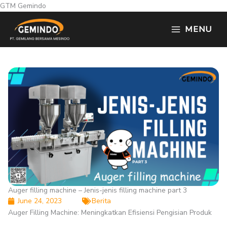
Skip
GTM Gemindo
to
MENU
content
Auger filling machine – Jenis-jenis filling machine part 3
June 24, 2023
Berita
Auger Filling Machine: Meningkatkan Efisiensi Pengisian Produk