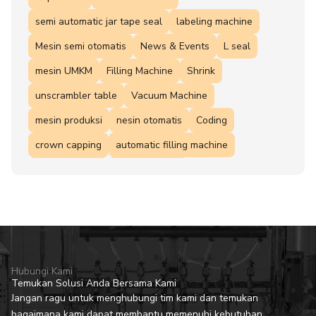
semi automatic jar tape seal
labeling machine
Mesin semi otomatis
News & Events
L seal
mesin UMKM
Filling Machine
Shrink
unscrambler table
Vacuum Machine
mesin produksi
nesin otomatis
Coding
crown capping
automatic filling machine
Solusi Product
minyak goreng
mesin label otomatis
mesin pengisi
rotary filling
mesin filling otomatis
Mesin pengisi otomatis
mesin packaging
coding machine
Filling machine otomatis
ROI
blow molding
Hubungi Kami
Temukan Solusi Anda Bersama Kami
Jangan ragu untuk menghubungi tim kami dan temukan
bagaimana kami dapat membantu memenuhi kebutuhan