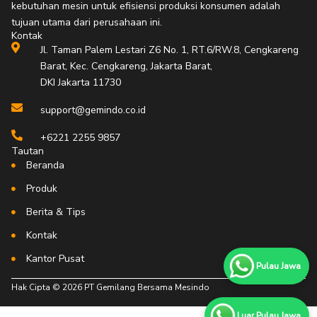
o
g
b
k
kebutuhan mesin untuk efisiensi produksi konsumen adalah
o
r
e
tujuan utama dari perusahaan ini.
Kontak
k
a
Jl. Taman Palem Lestari Z6 No. 1, RT.6/RW.8, Cengkareng
-
m
Barat, Kec. Cengkareng, Jakarta Barat,
f
DKI Jakarta 11730
support@gemindo.co.id
+6221 2255 9857
Tautan
Beranda
Produk
Berita & Tips
Kontak
Kantor Pusat
Pulau Jawa
Hak Cipta © 2026 PT Gemilang Bersama Mesindo
Luar Pulau Jawa