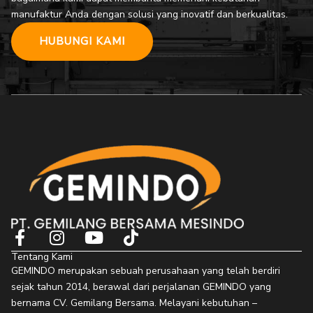
manufaktur Anda dengan solusi yang inovatif dan berkualitas.
HUBUNGI KAMI
F
I
Y
T
a
n
o
i
Tentang Kami
c
s
u
k
GEMINDO merupakan sebuah perusahaan yang telah berdiri
e
t
t
t
sejak tahun 2014, berawal dari perjalanan GEMINDO yang
b
a
u
o
bernama CV. Gemilang Bersama. Melayani kebutuhan –