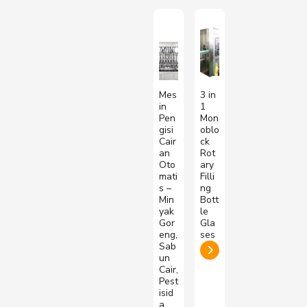
Mes
3 in
in
1
Pen
Mon
gisi
oblo
Cair
ck
an
Rot
Oto
ary
mati
Filli
s –
ng
Min
Bott
yak
le
Gor
Gla
eng,
ses
Sab
un
Cair,
Pest
isid
a,