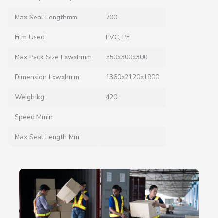
Max Seal Lengthmm
700
Film Used
PVC, PE
Max Pack Size Lxwxhmm
550x300x300
Dimension Lxwxhmm
1360x2120x1900
Weightkg
420
Speed Mmin
Max Seal Length Mm