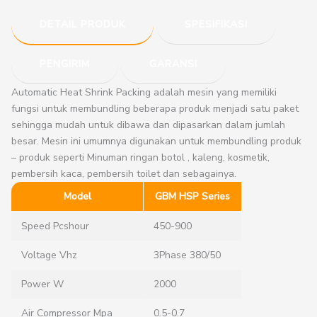
DETAIL PRODUK
SPESIFIKASI
PENGIRIM
GARANSI
Automatic Heat Shrink Packing adalah mesin yang memiliki
fungsi untuk membundling beberapa produk menjadi satu paket
sehingga mudah untuk dibawa dan dipasarkan dalam jumlah
besar. Mesin ini umumnya digunakan untuk membundling produk
– produk seperti Minuman ringan botol , kaleng, kosmetik,
pembersih kaca, pembersih toilet dan sebagainya.
Model
GBM HSP Series
Speed Pcshour
450-900
Voltage Vhz
3Phase 380/50
Power W
2000
Air Compressor Mpa
0.5-0.7