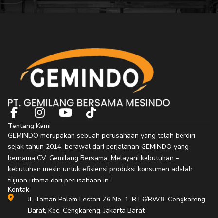
F
I
Y
T
a
n
o
i
Tentang Kami
c
s
u
k
GEMINDO merupakan sebuah perusahaan yang telah berdiri
e
t
t
t
sejak tahun 2014, berawal dari perjalanan GEMINDO yang
b
a
u
o
bernama CV. Gemilang Bersama. Melayani kebutuhan –
o
g
b
k
kebutuhan mesin untuk efisiensi produksi konsumen adalah
o
r
e
tujuan utama dari perusahaan ini.
Kontak
k
a
Jl. Taman Palem Lestari Z6 No. 1, RT.6/RW.8, Cengkareng
-
m
Barat, Kec. Cengkareng, Jakarta Barat,
f