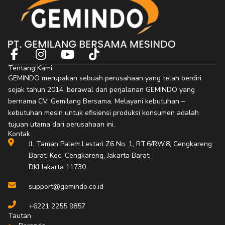
F
I
Y
T
a
n
o
i
Tentang Kami
c
s
u
k
GEMINDO merupakan sebuah perusahaan yang telah berdiri
e
t
t
t
sejak tahun 2014, berawal dari perjalanan GEMINDO yang
b
a
u
o
bernama CV. Gemilang Bersama. Melayani kebutuhan –
o
g
b
k
kebutuhan mesin untuk efisiensi produksi konsumen adalah
o
r
e
tujuan utama dari perusahaan ini.
Kontak
k
a
Jl. Taman Palem Lestari Z6 No. 1, RT.6/RW.8, Cengkareng
-
m
Barat, Kec. Cengkareng, Jakarta Barat,
f
DKI Jakarta 11730
support@gemindo.co.id
+6221 2255 9857
Tautan