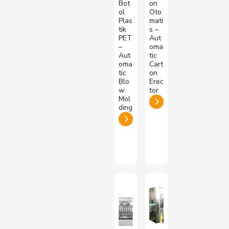
Bot
on
ol
Oto
Plas
mati
tik
s –
PET
Aut
–
oma
Aut
tic
oma
Cart
tic
on
Blo
Erec
w
tor
Mol
ding