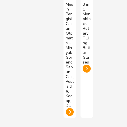
Mes
3 in
in
1
Pen
Mon
gisi
oblo
Cair
ck
an
Rot
Oto
ary
mati
Filli
s –
ng
Min
Bott
yak
le
Gor
Gla
eng,
ses
Sab
un
Cair,
Pest
isid
a,
Kec
ap,
Dll