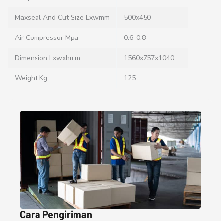
Maxseal And Cut Size Lxwmm
500x450
Air Compressor Mpa
0.6-0.8
Dimension Lxwxhmm
1560x757x1040
Weight Kg
125
Cara Pengiriman