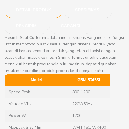
DETAIL PRODUK
SPESIFIKASI
PENGIRIM
GARANSI
Mesin L-Seal Cutter ini adalah mesin khusus yang memiliki fungsi
untuk memotong plastik sesuai dengan dimensi produk yang
akan di kemas, kemudian produk yang telah di lapisi dengan
plastik akan masuk ke mesin Shrink Tunnel untuk disusutkan
mengikuti bentuk produk selain itu mesin ini dapat digunakan
untuk membundling produk-produk kecil menjadi satu.
Model
GBM 5045SL
Speed Pcsh
800-1200
Voltage Vhz
220V/50Hz
Power W
1200
Maxpack Size Mm
W+H 450, W<400