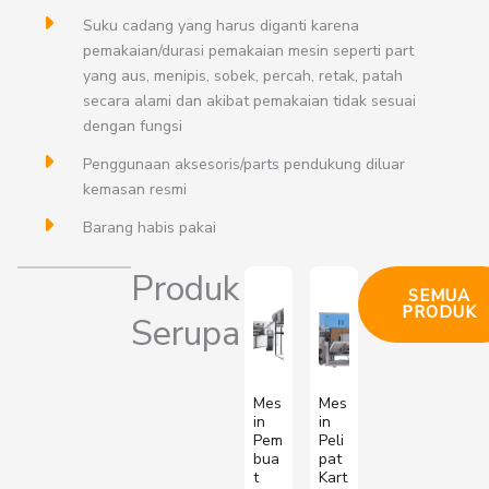
Suku cadang yang harus diganti karena
pemakaian/durasi pemakaian mesin seperti part
yang aus, menipis, sobek, percah, retak, patah
secara alami dan akibat pemakaian tidak sesuai
dengan fungsi
Penggunaan aksesoris/parts pendukung diluar
kemasan resmi
Barang habis pakai
Produk
SEMUA
PRODUK
Serupa
Mes
Mes
in
in
Pem
Peli
bua
pat
t
Kart