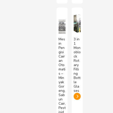
Mes
3 in
in
1
Pen
Mon
gisi
oblo
Cair
ck
an
Rot
Oto
ary
mati
Filli
s –
ng
Min
Bott
yak
le
Gor
Gla
eng,
ses
Sab
un
Cair,
Pest
isid