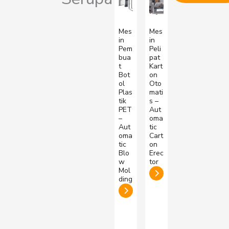
Mes
Mes
in
in
Pem
Peli
bua
pat
t
Kart
Bot
on
ol
Oto
Plas
mati
tik
s –
PET
Aut
–
oma
Aut
tic
oma
Cart
tic
on
Blo
Erec
w
tor
Mol
ding