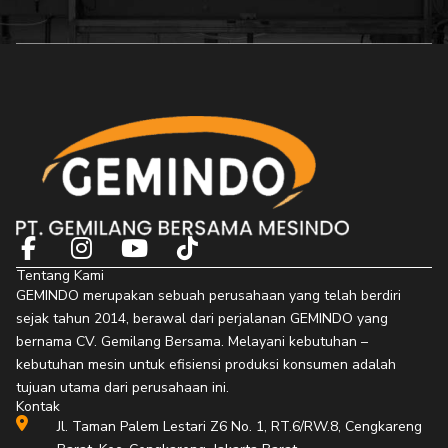
F
I
Y
T
a
n
o
i
Tentang Kami
c
s
u
k
GEMINDO merupakan sebuah perusahaan yang telah berdiri
e
t
t
t
sejak tahun 2014, berawal dari perjalanan GEMINDO yang
b
a
u
o
bernama CV. Gemilang Bersama. Melayani kebutuhan –
o
g
b
k
kebutuhan mesin untuk efisiensi produksi konsumen adalah
o
r
e
tujuan utama dari perusahaan ini.
Kontak
k
a
Jl. Taman Palem Lestari Z6 No. 1, RT.6/RW.8, Cengkareng
-
m