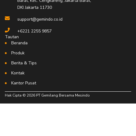
Barat, Kec. Cengkareng, Jakarta Barat,
f
DKI Jakarta 11730
support@gemindo.co.id
+6221 2255 9857
Tautan
Beranda
Produk
Berita & Tips
Kontak
Kantor Pusat
Hak Cipta © 2026 PT Gemilang Bersama Mesindo