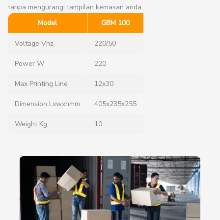
tanpa mengurangi tampilan kemasan anda.
Model
GBM 100
Voltage Vhz
220/50
Power W
220
Max Printing Line
12x30
Dimension Lxwxhmm
405x235x255
Weight Kg
10