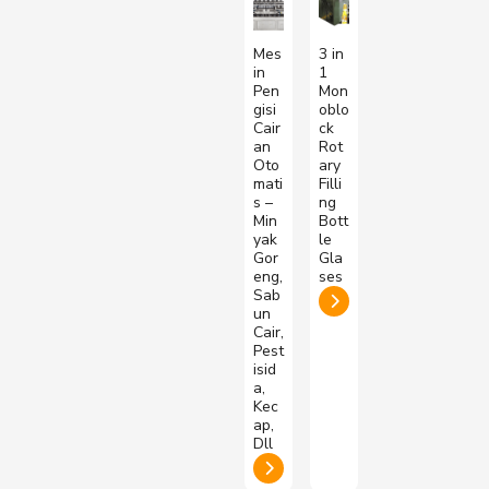
Mes
3 in
in
1
Pen
Mon
gisi
oblo
Cair
ck
an
Rot
Oto
ary
mati
Filli
s –
ng
Min
Bott
yak
le
Gor
Gla
eng,
ses
Sab
un
Cair,
Pest
isid
a,
Kec
ap,
Dll