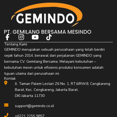
F
I
Y
T
a
n
o
i
Tentang Kami
c
s
u
k
GEMINDO merupakan sebuah perusahaan yang telah berdiri
e
t
t
t
sejak tahun 2014, berawal dari perjalanan GEMINDO yang
b
a
u
o
bernama CV. Gemilang Bersama. Melayani kebutuhan –
o
g
b
k
kebutuhan mesin untuk efisiensi produksi konsumen adalah
o
r
e
tujuan utama dari perusahaan ini.
Kontak
k
a
Jl. Taman Palem Lestari Z6 No. 1, RT.6/RW.8, Cengkareng
-
m
Barat, Kec. Cengkareng, Jakarta Barat,
f
DKI Jakarta 11730
support@gemindo.co.id
+6221 2255 9857