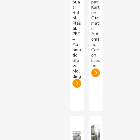
bua
pat
t
Kart
Bot
on
ol
Oto
Plas
mati
tik
s –
PET
Aut
–
oma
Aut
tic
oma
Cart
tic
on
Blo
Erec
w
tor
Mol
ding