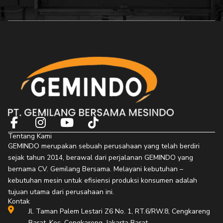
F
I
Y
T
a
n
o
i
Tentang Kami
c
s
u
k
GEMINDO merupakan sebuah perusahaan yang telah berdiri
e
t
t
t
sejak tahun 2014, berawal dari perjalanan GEMINDO yang
b
a
u
o
bernama CV. Gemilang Bersama. Melayani kebutuhan –
o
g
b
k
kebutuhan mesin untuk efisiensi produksi konsumen adalah
o
r
e
tujuan utama dari perusahaan ini.
Kontak
k
a
Jl. Taman Palem Lestari Z6 No. 1, RT.6/RW.8, Cengkareng
-
m
Barat, Kec. Cengkareng, Jakarta Barat,