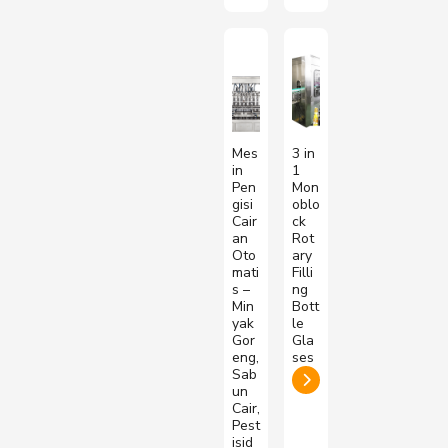
Mes
3 in
in
1
Pen
Mon
gisi
oblo
Cair
ck
an
Rot
Oto
ary
mati
Filli
s –
ng
Min
Bott
yak
le
Gor
Gla
eng,
ses
Sab
un
Cair,
Pest
isid