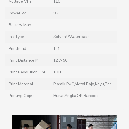
Voltage Vhz
110
Power W
95
Battery Mah
Ink Type
Solvent/waterbase
Printhead
1-4
Print Distance Mm
12,7-50
Print Resolution Dpi
1000
Print Material
Plastik,PVC,metal,baja,kayu,besi
Printing Object
Huruf,angka,QR,barcode,