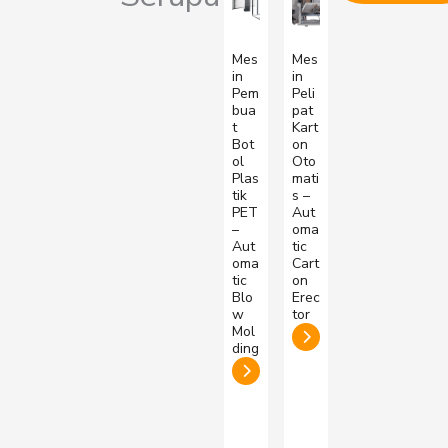
Mes
Mes
in
in
Pem
Peli
bua
pat
t
Kart
Bot
on
ol
Oto
Plas
mati
tik
s –
PET
Aut
–
oma
Aut
tic
oma
Cart
tic
on
Blo
Erec
w
tor
Mol
ding