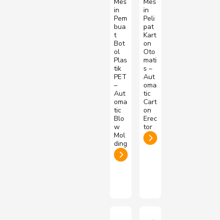
Mes
Mes
in
in
Pem
Peli
bua
pat
t
Kart
Bot
on
ol
Oto
Plas
mati
tik
s –
PET
Aut
–
oma
Aut
tic
oma
Cart
tic
on
Blo
Erec
w
tor
Mol
ding