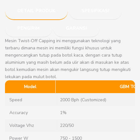
DETAIL PRODUK
SPESIFIKASI
PENGIRIM
GARANSI
Mesin Twist-Off Capping ini menggunakan teknologi yang
terbaru dimana mesin ini memiliki fungsi khusus untuk
mengencangkan tutup pada botol kaca, dengan cara tutup
aluminium yang masih belum ada ulir akan di masukan ke atas
botol kemudian mesin akan mengukir langsung tutup mengikuti
lekukan pada mulut botol.
Model
GBM TOC 
Speed
2000 Bph (Customized)
Accuracy
1%
Voltage Vhz
220/50
Power W
750 - 1500