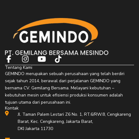
F
I
Y
T
a
n
o
i
Tentang Kami
c
s
u
k
GEMINDO merupakan sebuah perusahaan yang telah berdiri
e
t
t
t
sejak tahun 2014, berawal dari perjalanan GEMINDO yang
b
a
u
o
bernama CV. Gemilang Bersama. Melayani kebutuhan –
o
g
b
k
kebutuhan mesin untuk efisiensi produksi konsumen adalah
o
r
e
tujuan utama dari perusahaan ini.
Kontak
k
a
Jl. Taman Palem Lestari Z6 No. 1, RT.6/RW.8, Cengkareng
-
m
Barat, Kec. Cengkareng, Jakarta Barat,
f
DKI Jakarta 11730