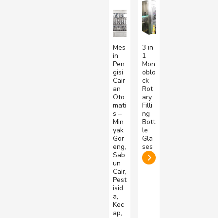
Mes
3 in
in
1
Pen
Mon
gisi
oblo
Cair
ck
an
Rot
Oto
ary
mati
Filli
s –
ng
Min
Bott
yak
le
Gor
Gla
eng,
ses
Sab
un
Cair,
Pest
isid
a,
Kec
ap,