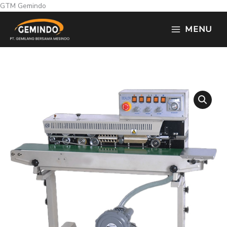
Skip
GTM Gemindo
to
MENU
content