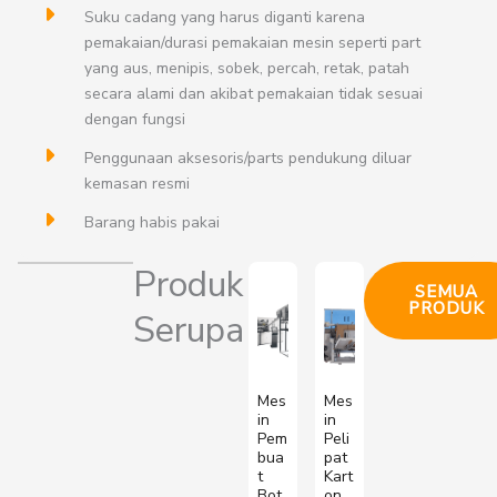
Suku cadang yang harus diganti karena
pemakaian/durasi pemakaian mesin seperti part
yang aus, menipis, sobek, percah, retak, patah
secara alami dan akibat pemakaian tidak sesuai
dengan fungsi
Penggunaan aksesoris/parts pendukung diluar
kemasan resmi
Barang habis pakai
Produk
SEMUA
PRODUK
Serupa
Mes
Mes
in
in
Pem
Peli
bua
pat
t
Kart
Bot
on