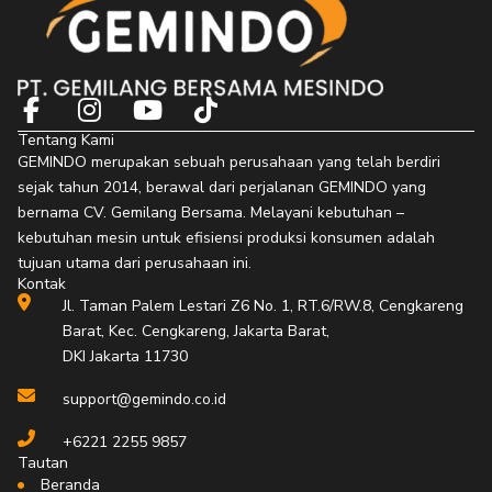
F
I
Y
T
a
n
o
i
Tentang Kami
c
s
u
k
GEMINDO merupakan sebuah perusahaan yang telah berdiri
e
t
t
t
sejak tahun 2014, berawal dari perjalanan GEMINDO yang
b
a
u
o
bernama CV. Gemilang Bersama. Melayani kebutuhan –
o
g
b
k
kebutuhan mesin untuk efisiensi produksi konsumen adalah
o
r
e
tujuan utama dari perusahaan ini.
Kontak
k
a
Jl. Taman Palem Lestari Z6 No. 1, RT.6/RW.8, Cengkareng
-
m
Barat, Kec. Cengkareng, Jakarta Barat,
f
DKI Jakarta 11730
support@gemindo.co.id
+6221 2255 9857
Tautan
Beranda