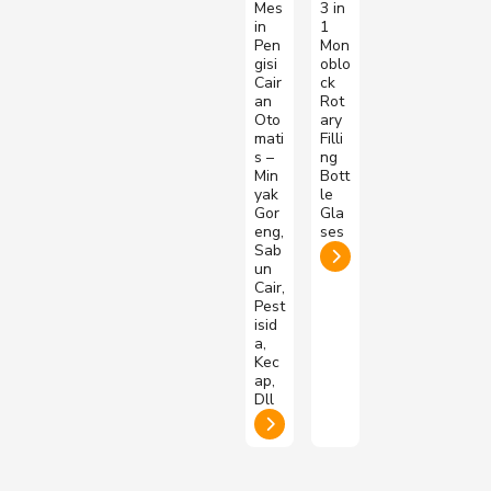
Mes
3 in
in
1
Pen
Mon
gisi
oblo
Cair
ck
an
Rot
Oto
ary
mati
Filli
s –
ng
Min
Bott
yak
le
Gor
Gla
eng,
ses
Sab
un
Cair,
Pest
isid
a,
Kec
ap,
Dll