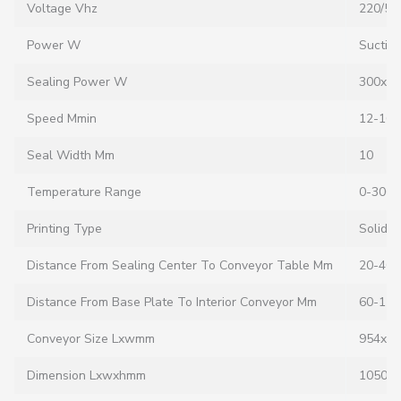
Voltage Vhz
220/50
Power W
Suctio
Sealing Power W
300x2
Speed Mmin
12-16
Seal Width Mm
10
Temperature Range
0-300 
Printing Type
Solid I
Distance From Sealing Center To Conveyor Table Mm
20-40
Distance From Base Plate To Interior Conveyor Mm
60-120
Conveyor Size Lxwmm
954x1
Dimension Lxwxhmm
1050x9