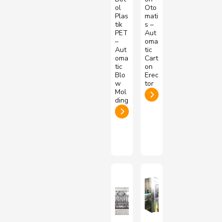
ol
Oto
Plas
mati
tik
s –
PET
Aut
–
oma
Aut
tic
oma
Cart
tic
on
Blo
Erec
w
tor
Mol
ding