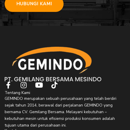
HUBUNGI KAMI
F
I
Y
T
a
n
o
i
Tentang Kami
c
s
u
k
GEMINDO merupakan sebuah perusahaan yang telah berdiri
e
t
t
t
sejak tahun 2014, berawal dari perjalanan GEMINDO yang
b
a
u
o
bernama CV. Gemilang Bersama. Melayani kebutuhan –
o
g
b
k
kebutuhan mesin untuk efisiensi produksi konsumen adalah
o
r
e
tujuan utama dari perusahaan ini.